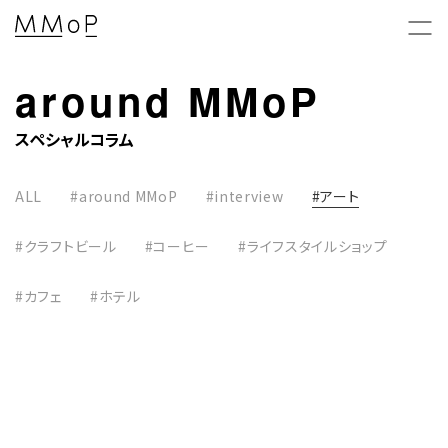
around MMoP
スペシャルコラム
新着情報 & 特集コラム
ALL
#around MMoP
#interview
#アート
News & Columns
#クラフトビール
#コーヒー
#ライフスタイルショップ
MMoPの映画上映会
#カフェ
#ホテル
MMoP CINEMA
MMoP店舗のトピックス
Topics