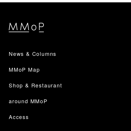
ショップ & レストラン情報
Shop & Restaurant
施設情報
MMoP Map
News & Columns
スペシャルコラム
around MMoP
MMoP Map
Shop & Restaurant
アクセス情報
Access
around MMoP
Access
各種お問い合わせ
Contact