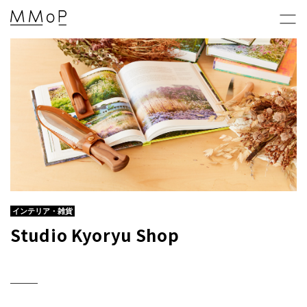
新着情報 & 特集コラム
News & Columns
MMoPの映画上映会
MMoP CINEMA
インテリア・雑貨
Studio Kyoryu Shop
MMoP店舗のトピックス
Topics