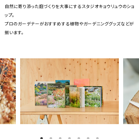
自然に寄り添った庭づくりを大事にするスタジオキョウリュウのショ
ショップ & レストラン情報
Shop & Restaurant
ップ。
プロのガーデナーがおすすめする植物やガーデニンググッズなどが
揃います。
施設情報
MMoP Map
スペシャルコラム
around MMoP
アクセス情報
Access
各種お問い合わせ
Contact