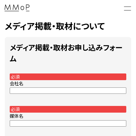
メディア掲載・取材について
メディア掲載・取材お申し込みフォー
新着情報 & 特集コラム
ム
News & Columns
必須
会社名
MMoPの映画上映会
MMoP CINEMA
必須
MMoP店舗のトピックス
媒体名
Topics