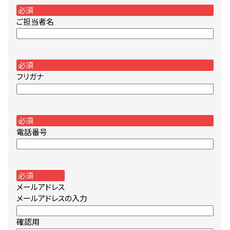
必須
ショップ & レストラン情報
Shop & Restaurant
ご担当者名
施設情報
必須
MMoP Map
フリガナ
スペシャルコラム
around MMoP
必須
電話番号
アクセス情報
Access
必須
メールアドレス
メールアドレスの入力
各種お問い合わせ
Contact
確認用