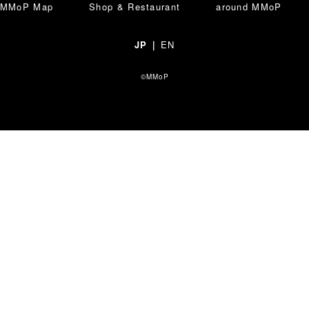
MMoP Map
Shop & Restaurant
around MMoP
ショップ & レストラン情報
Shop & Restau
JP
｜
EN
©MMoP
施設情報
MMoP Map
スペシャルコラム
around MMoP
アクセス情報
Access
各種お問い合わせ
Contact