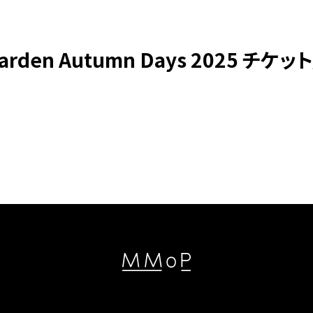
arden Autumn Days 2025 チケ
新着情報 & 特集コラム
News & Colum
MMoPの映画上映会
MMoP CINEM
MMoP店舗のトピックス
Topics