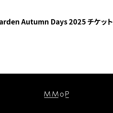
arden Autumn Days 2025 チケ
新着情報 & 特集コラム
News & Colum
MMoPの映画上映会
MMoP CINEM
MMoP店舗のトピックス
Topics