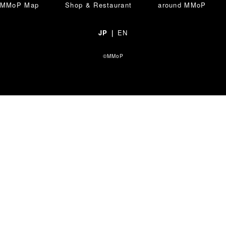
MMoP Map
Shop & Restaurant
around MMoP
ショップ & レストラン情報
Shop & Restau
JP
｜
EN
©MMoP
施設情報
MMoP Map
スペシャルコラム
around MMoP
アクセス情報
Access
各種お問い合わせ
Contact