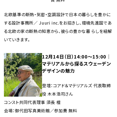
北欧基準の断熱・気密・空調設計で日本の暮らしを豊かに
する設計事務所／ Juuri inc.をお招きし、環境先進国であ
る北欧の家の断熱の知恵から、彼らの豊かな暮 らしを紐解
いていきます。
12月14日（日）14:00〜15:00｜
マテリアルから探るスウェーデン
デザインの魅力
登壇：コアド＆マテリアルズ 代表取締
役 木本浩司さん
コンスト共同代表理事 須長 檀
会場：御代田写真美術館／参加費 無料