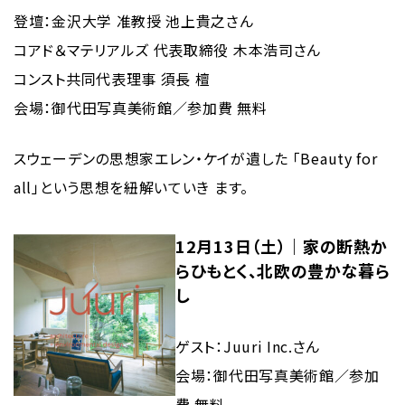
登壇：金沢大学 准教授 池上貴之さん
コアド＆マテリアルズ 代表取締役 木本浩司さん
コンスト共同代表理事 須長 檀
会場：御代田写真美術館／参加費 無料
スウェーデンの思想家エレン・ケイが遺した 「Beauty for
all」という思想を紐解いていき ます。
12月13日（土）｜家の断熱か
らひもとく、北欧の豊かな暮ら
し
ゲスト：Juuri Inc.さん
会場：御代田写真美術館／参加
費 無料