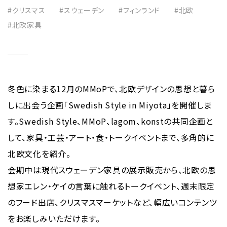
#クリスマス
#スウェーデン
#フィンランド
#北欧
ショップ & レストラン情報
Shop & Restaurant
#北欧家具
施設情報
MMoP Map
冬色に染まる12月のMMoPで、北欧デザインの思想と暮ら
しに出会う企画「Swedish Style in Miyota」を開催しま
スペシャルコラム
around MMoP
す。Swedish Style、MMoP、lagom、konstの共同企画と
して、家具・工芸・アート・食・トークイベントまで、多角的に
北欧文化を紹介。
アクセス情報
Access
会期中は現代スウェーデン家具の展示販売から、北欧の思
想家エレン・ケイの言葉に触れるトークイベント、週末限定
のフード出店、クリスマスマーケットなど、幅広いコンテンツ
各種お問い合わせ
Contact
をお楽しみいただけます。