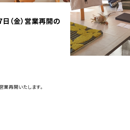
ショップ & レストラン情報
Shop & Restau
】4月7日（金）営業再開の
施設情報
MMoP Map
スペシャルコラム
around MMoP
）より営業再開いたします。
アクセス情報
Access
各種お問い合わせ
Contact