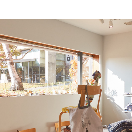
新着情報 & 特集コラム
News & Colum
MMoPの映画上映会
MMoP CINEM
MMoP店舗のトピックス
Topics