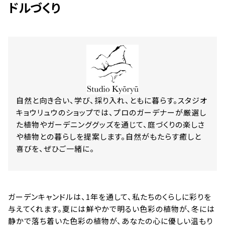
ドルづくり
ショップ & レストラン情報
Shop & Restaurant
施設情報
MMoP Map
自然と向き合い、学び、採り入れ、ともに暮らす。スタジオ
スペシャルコラム
キョウリュウのショップでは、プロのガーデナーが厳選し
around MMoP
た植物やガーデニンググッズを通じて、庭づくりの楽しさ
や植物との暮らしを提案します。自然がもたらす癒しと
喜びを、ぜひご一緒に。
アクセス情報
Access
ガーデンキャンドルは、1年を通して、私たちのくらしに彩りを
各種お問い合わせ
与えてくれます。夏には鮮やかで明るい色彩の植物が、冬には
Contact
静かで落ち着いた色彩の植物が、あなたの心に優しい温もり