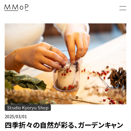
新着情報 & 特集コラム
News & Columns
MMoPの映画上映会
MMoP CINEMA
Studio Kyoryu Shop
MMoP店舗のトピックス
Topics
2025/03/01
四季折々の自然が彩る、ガーデンキャン