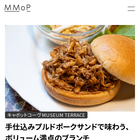
新着情報 & 特集コラム
News & Columns
MMoPの映画上映会
MMoP CINEMA
キャボットコーヴ MUSEUM TERRACE
MMoP店舗のトピックス
Topics
手仕込みプルドポークサンドで味わう、
ボリューム満点のブランチ