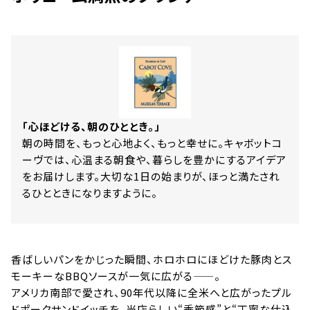
ショップ & レストラン情報
Shop & Restaurant
施設情報
MMoP Map
「心ほどける、朝のひととき。」
朝の時間を、もっと心地よく、もっと幸せに。キャボットコ
スペシャルコラム
ーヴでは、心温まる朝食や、暮らしを豊かにするアイデア
around MMoP
をお届けします。大切な1日の始まりが、ほっと満たされ
るひとときになりますように。
アクセス情報
Access
香ばしいパンをかじった瞬間、ホロホロにほどけた豚肉とス
モーキーなBBQソースが一気に広がる——。
各種お問い合わせ
アメリカ南部で愛され、90年代以降に全米へと広がったプル
Contact
ドポークサンドイッチを、当店らしい“季節感”と“丁寧な仕込